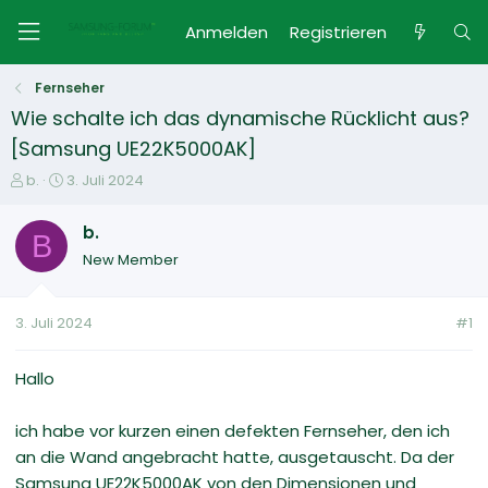
Anmelden
Registrieren
Fernseher
Wie schalte ich das dynamische Rücklicht aus?
[Samsung UE22K5000AK]
E
E
b.
3. Juli 2024
r
r
s
s
b.
B
t
t
New Member
e
e
l
l
l
l
3. Juli 2024
#1
e
t
r
a
m
Hallo
ich habe vor kurzen einen defekten Fernseher, den ich
an die Wand angebracht hatte, ausgetauscht. Da der
Samsung UE22K5000AK von den Dimensionen und