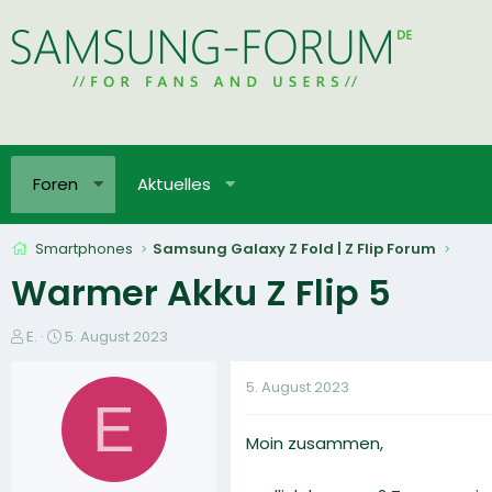
Foren
Aktuelles
Smartphones
Samsung Galaxy Z Fold | Z Flip Forum
Warmer Akku Z Flip 5
E
E
E.
5. August 2023
r
r
s
s
5. August 2023
t
t
E
e
e
Moin zusammen,
l
l
l
l
e
t