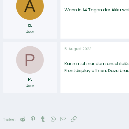
A
Wenn in 14 Tagen der Akku we
a.
User
5. August 2023
P
Kann mich nur dem anschließe
Frontdisplay öffnen. Dazu bra
P.
User
Reddit
Pinterest
Tumblr
WhatsApp
E-Mail
Link
Teilen: