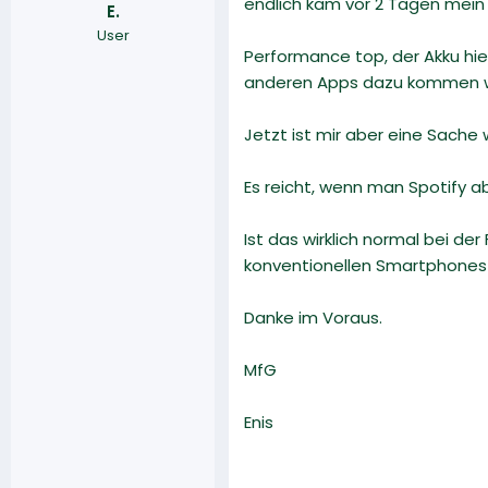
endlich kam vor 2 Tagen mein e
E.
r
a
User
m
Performance top, der Akku hie
anderen Apps dazu kommen wi
Jetzt ist mir aber eine Sache 
Es reicht, wenn man Spotify a
Ist das wirklich normal bei de
konventionellen Smartphones a
Danke im Voraus.
MfG
Enis