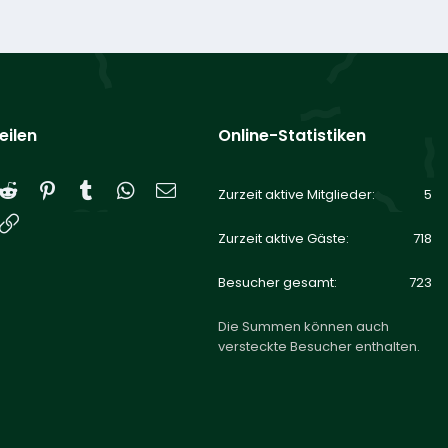
eilen
Online-Statistiken
Reddit
Pinterest
Tumblr
WhatsApp
E-Mail
Zurzeit aktive Mitglieder
5
Link
Zurzeit aktive Gäste
718
Besucher gesamt
723
Die Summen können auch
versteckte Besucher enthalten.