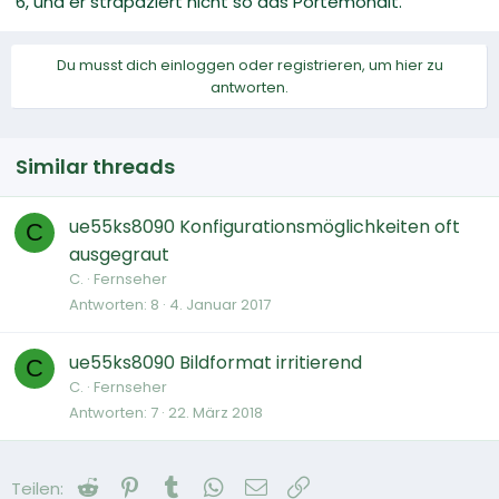
6, und er strapaziert nicht so das Portemonait.
Du musst dich einloggen oder registrieren, um hier zu
antworten.
Similar threads
ue55ks8090 Konfigurationsmöglichkeiten oft
C
ausgegraut
C.
Fernseher
Antworten
8
4. Januar 2017
ue55ks8090 Bildformat irritierend
C
C.
Fernseher
Antworten
7
22. März 2018
Reddit
Pinterest
Tumblr
WhatsApp
E-Mail
Link
Teilen: