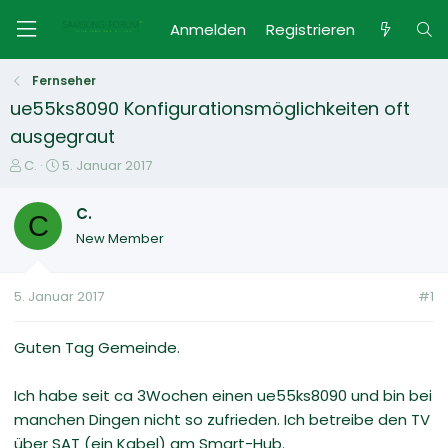
Anmelden
Registrieren
Fernseher
ue55ks8090 Konfigurationsmöglichkeiten oft
ausgegraut
E
E
C.
5. Januar 2017
r
r
s
s
C.
C
t
t
New Member
e
e
l
l
l
l
5. Januar 2017
#1
e
t
r
a
m
Guten Tag Gemeinde.
Ich habe seit ca 3Wochen einen ue55ks8090 und bin bei
manchen Dingen nicht so zufrieden. Ich betreibe den TV
über SAT (ein Kabel) am Smart-Hub.