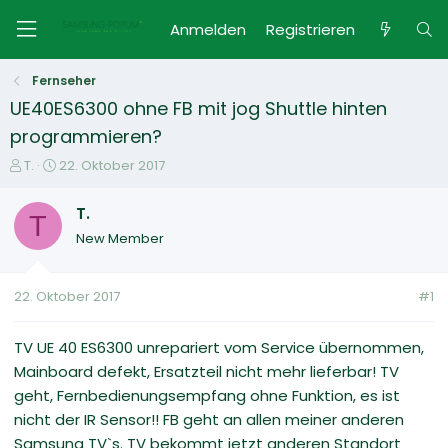
Anmelden
Registrieren
Fernseher
UE40ES6300 ohne FB mit jog Shuttle hinten
programmieren?
E
E
T.
22. Oktober 2017
r
r
s
s
T.
T
t
t
New Member
e
e
l
l
l
l
22. Oktober 2017
#1
e
t
r
a
m
TV UE 40 ES6300 unrepariert vom Service übernommen,
Mainboard defekt, Ersatzteil nicht mehr lieferbar! TV
geht, Fernbedienungsempfang ohne Funktion, es ist
nicht der IR Sensor!! FB geht an allen meiner anderen
Samsung TV`s. TV bekommt jetzt anderen Standort