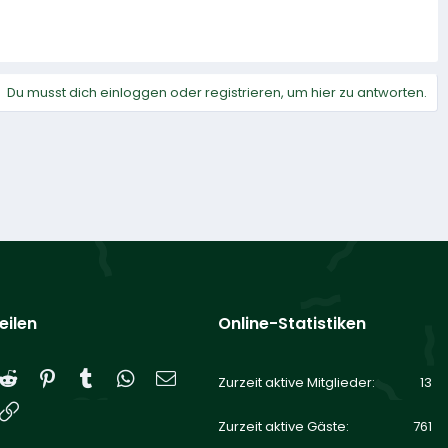
Du musst dich einloggen oder registrieren, um hier zu antworten.
eilen
Online-Statistiken
Reddit
Pinterest
Tumblr
WhatsApp
E-Mail
Zurzeit aktive Mitglieder
13
Link
Zurzeit aktive Gäste
761