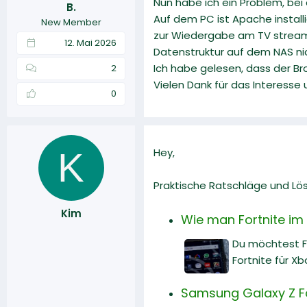
Nun habe ich ein Problem, be
B.
r
a
Auf dem PC ist Apache install
New Member
m
zur Wiedergabe am TV streamen
12. Mai 2026
Datenstruktur auf dem NAS n
Ich habe gelesen, dass der Br
2
Vielen Dank für das Interesse
0
K
Hey,
Praktische Ratschläge und Lö
Kim
Wie man Fortnite im 
Du möchtest Fo
Fortnite für X
Samsung Galaxy Z Fol