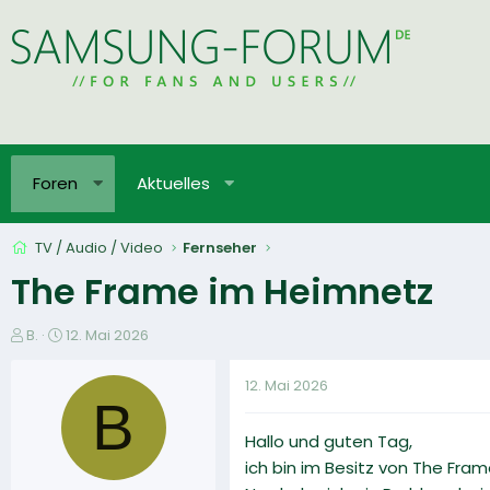
Foren
Aktuelles
TV / Audio / Video
Fernseher
The Frame im Heimnetz
E
E
B.
12. Mai 2026
r
r
s
s
12. Mai 2026
t
t
B
e
e
Hallo und guten Tag,
l
l
l
l
ich bin im Besitz von The Fr
e
t