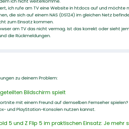
i dem ich nicht weiterkomme.
iert, ich rufe am TV eine Website in htdocs auf und möchte
, die sich auf einem NAS (DS124) im gleichen Netz befinden
icht zum Einsatz kommen.
owser am TV das nicht vermag. Ist das korrekt oder sieht j
 und die Rückmeldungen.
sungen zu deinem Problem:
geteilten Bildschirm spielt
rtnite mit einem Freund auf demselben Fernseher spielen? Hi
box- und PlayStation-Konsolen nutzen kannst.
d 5 und Z Flip 5 im praktischen Einsatz: Je mehr 