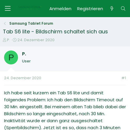
Anmelden
Registrieren
Samsung Tablet Forum
Tab S6 lite - Bildschirm schaltet sich aus
E
E
P.
24. Dezember 2020
r
r
s
s
P.
P
t
t
User
e
e
l
l
l
l
24. Dezember 2020
#1
e
t
r
a
m
Ich habe seit kurzem ein Tab S6 lite und damit
folgendes Problem: Ich hab den Bildschirm Timeout auf
30 Min. eingestellt. Bei meinem alten Tab blieb dabei der
Bildschirm so lange eingeschaltet, nach 30 Min.
Inaktivität wurde er dann ganz ausgeschaltet
(Sperrbildschirm). Jetzt ist es so, dass nach 3 Minuten