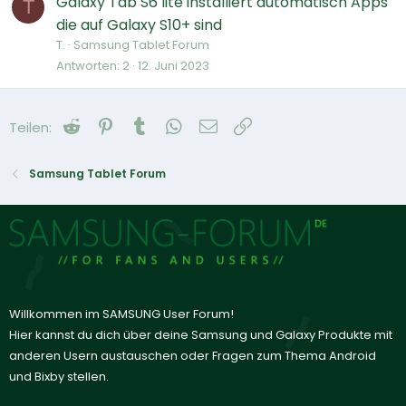
Galaxy Tab S6 lite installiert automatisch Apps
T
die auf Galaxy S10+ sind
T.
Samsung Tablet Forum
Antworten
2
12. Juni 2023
Reddit
Pinterest
Tumblr
WhatsApp
E-Mail
Link
Teilen:
Samsung Tablet Forum
Willkommen im SAMSUNG User Forum!
Hier kannst du dich über deine Samsung und Galaxy Produkte mit
anderen Usern austauschen oder Fragen zum Thema Android
und Bixby stellen.