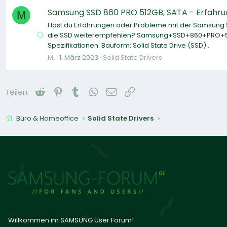
Samsung SSD 860 PRO 512GB, SATA - Erfahr
M
Hast du Erfahrungen oder Probleme mit der Samsung S
die SSD weiterempfehlen? Samsung+SSD+860+PRO+5
Spezifikationen: Bauform: Solid State Drive (SSD)...
M.
1. März 2023
Solid State Drivers
Reddit
Pinterest
Tumblr
WhatsApp
E-Mail
Link
Teilen:
Büro & Homeoffice
Solid State Drivers
Willkommen im SAMSUNG User Forum!