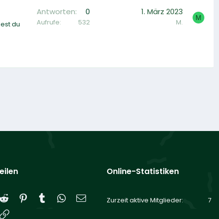
Antworten
0
1. März 2023
M
Aufrufe
532
M.
est du
eilen
Online-Statistiken
Reddit
Pinterest
Tumblr
WhatsApp
E-Mail
Zurzeit aktive Mitglieder
7
Link