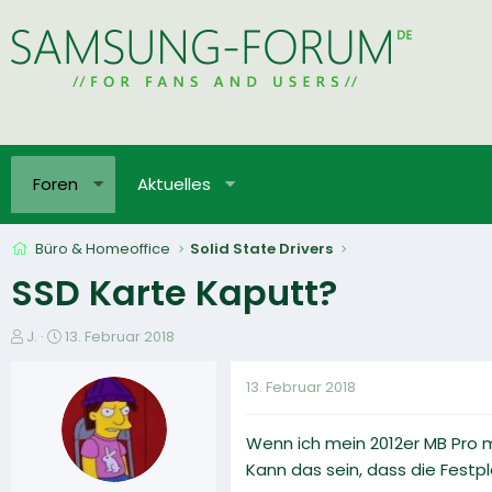
Foren
Aktuelles
Büro & Homeoffice
Solid State Drivers
SSD Karte Kaputt?
E
E
J.
13. Februar 2018
r
r
s
s
13. Februar 2018
t
t
e
e
Wenn ich mein 2012er MB Pro 
l
l
l
l
Kann das sein, dass die Festpl
e
t