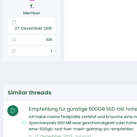
T.
Member
27. Dezember 2015
109
1
Similar threads
Empfehlung für günstige 500GB SSD mit hohe
D
Ich habe meine Festplatte zerfetzt und brauche eine n
Speicherplatz 560 MB lese geschwindigkeit oder höh
eine-500gb-ssd-fuer-mein-gaming-pc-empfehlen
D.
17. Dezember 2023
Support