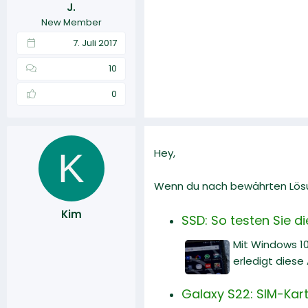
J.
r
a
New Member
m
7. Juli 2017
10
0
K
Hey,
Wenn du nach bewährten Lösun
Kim
SSD: So testen Sie d
Mit Windows 10
erledigt diese
Galaxy S22: SIM-Karte