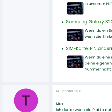
In unserem Hilf
Samsung Galaxy S23:
Wenn du ein Sa
wenn die Simk
SIM-Karte: PIN ände
Wenn du eine n
deine eigene W
Nummer nicht 
14. Februar 2018
T
Moin
ich denke wenn die Platte defe