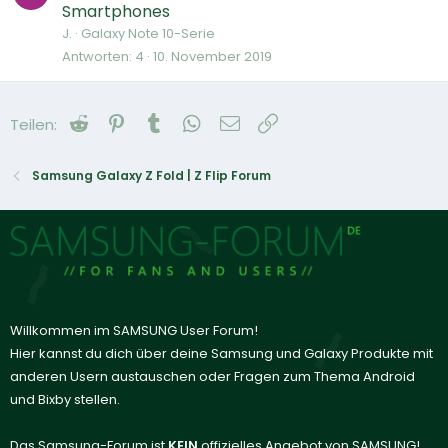
Smartphones
J.
Galaxy Note 10-Serie
Antworten
4
10. November 2019
Reddit
Pinterest
Tumblr
WhatsApp
E-Mail
Link
Teilen:
Samsung Galaxy Z Fold | Z Flip Forum
Willkommen im SAMSUNG User Forum!
Hier kannst du dich über deine Samsung und Galaxy Produkte mit
anderen Usern austauschen oder Fragen zum Thema Android
und Bixby stellen.
Das Samsung-Forum ist
KEIN
offizielles Angebot von SAMSUNG!