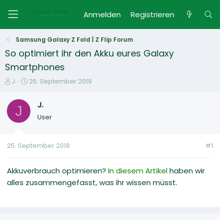
Anmelden
Registrieren
Samsung Galaxy Z Fold | Z Flip Forum
So optimiert ihr den Akku eures Galaxy
Smartphones
E
E
J.
25. September 2019
r
r
s
s
J.
J
t
t
User
e
e
l
l
l
l
25. September 2019
#1
e
t
r
a
m
Akkuverbrauch optimieren?
In diesem Artikel
haben wir
alles zusammengefasst, was ihr wissen müsst.