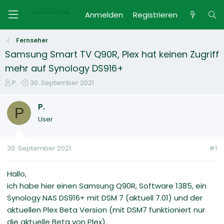
Anmelden
Registrieren
Fernseher
Samsung Smart TV Q90R, Plex hat keinen Zugriff
mehr auf Synology DS916+
E
E
P.
30. September 2021
r
r
s
s
P.
P
t
t
User
e
e
l
l
l
l
30. September 2021
#1
e
t
r
a
m
Hallo,
ich habe hier einen Samsung Q90R, Software 1385, ein
Synology NAS DS916+ mit DSM 7 (aktuell 7.01) und der
aktuellen Plex Beta Version (mit DSM7 funktioniert nur
die aktuelle Beta von Plex).