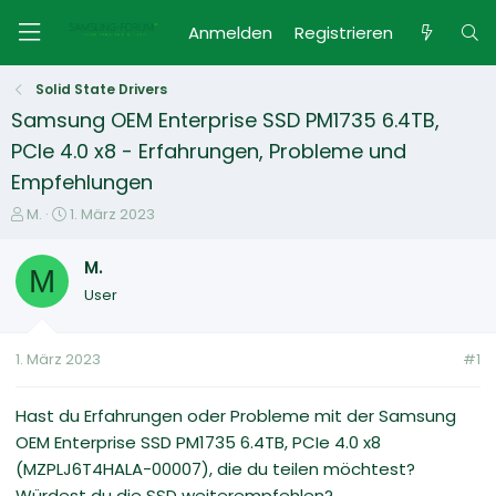
Anmelden
Registrieren
Solid State Drivers
Samsung OEM Enterprise SSD PM1735 6.4TB,
PCIe 4.0 x8 - Erfahrungen, Probleme und
Empfehlungen
E
E
M.
1. März 2023
r
r
s
s
M.
M
t
t
User
e
e
l
l
l
l
1. März 2023
#1
e
t
r
a
m
Hast du Erfahrungen oder Probleme mit der Samsung
OEM Enterprise SSD PM1735 6.4TB, PCIe 4.0 x8
(MZPLJ6T4HALA-00007), die du teilen möchtest?
Würdest du die SSD weiterempfehlen?