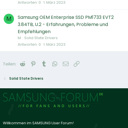
Antworten
0
1. März 2023
Samsung OEM Enterprise SSD PM1733 EVT2
M
3.84TB, U.2 - Erfahrungen, Probleme und
Empfehlungen
M.
Solid State Drivers
Antworten
0
1. März 2023
Reddit
Pinterest
Tumblr
WhatsApp
E-Mail
Link
Teilen:
Solid State Drivers
Willkommen im SAMSUNG User Forum!