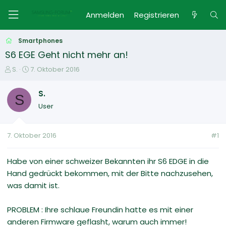
Anmelden
Registrieren
Smartphones
S6 EGE Geht nicht mehr an!
E
E
S.
7. Oktober 2016
r
r
s
s
S.
S
t
t
User
e
e
l
l
l
l
7. Oktober 2016
#1
e
t
r
a
m
Habe von einer schweizer Bekannten ihr S6 EDGE in die
Hand gedrückt bekommen, mit der Bitte nachzusehen,
was damit ist.
PROBLEM : Ihre schlaue Freundin hatte es mit einer
anderen Firmware geflasht, warum auch immer!