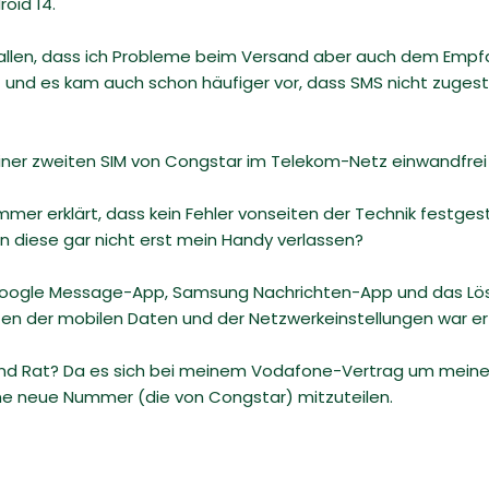
roid 14.
gefallen, dass ich Probleme beim Versand aber auch dem Empf
nd es kam auch schon häufiger vor, dass SMS nicht zugestel
ner zweiten SIM von Congstar im Telekom-Netz einwandfrei
mer erklärt, dass kein Fehler vonseiten der Technik festgest
n diese gar nicht erst mein Handy verlassen?
 Google Message-App, Samsung Nachrichten-App und das Lö
en der mobilen Daten und der Netzwerkeinstellungen war er
mand Rat? Da es sich bei meinem Vodafone-Vertrag um meinen
ne neue Nummer (die von Congstar) mitzuteilen.