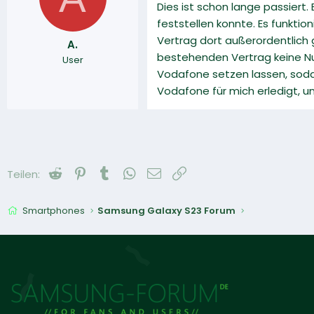
Dies ist schon lange passiert
feststellen konnte. Es funkti
Vertrag dort außerordentlich
A.
bestehenden Vertrag keine Nu
User
Vodafone setzen lassen, sod
Vodafone für mich erledigt, u
Reddit
Pinterest
Tumblr
WhatsApp
E-Mail
Link
Teilen:
Smartphones
Samsung Galaxy S23 Forum