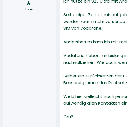
ich nutze ein S23 Ultra mit And
A.
r
a
User
m
Seit einiger Zeit ist mir auf
werden kaum mehr versendet u
SIM von Vodafone.
Andersherum kann ich mit mei
Vodafone haben mir bislang im
nachvollziehen. Wie auch, wen
Selbst ein Zurücksetzen der
Besserung. Auch das Rücksetz
Weiß hier vielleicht noch je
aufwendig allen Kontakten ei
Gruß