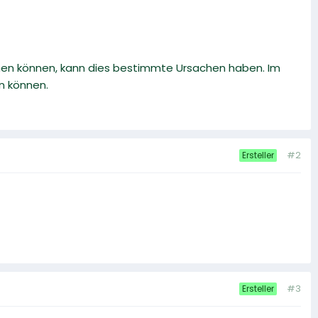
men können, kann dies bestimmte Ursachen haben. Im
en können.
#2
Ersteller
#3
Ersteller