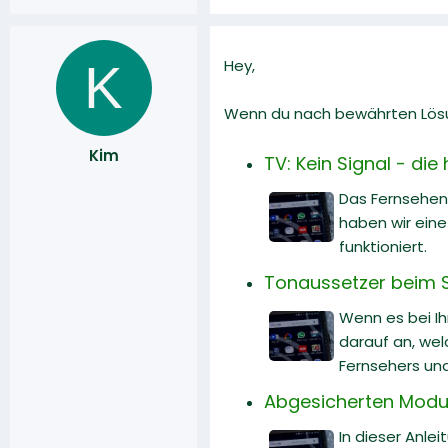
K
Hey,
Wenn du nach bewährten Lösun
Kim
TV: Kein Signal - di
Das Fernsehen 
haben wir ein
funktioniert.
Tonaussetzer beim 
Wenn es bei I
darauf an, wel
Fernsehers un
Abgesicherten Modus 
In dieser Anle