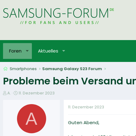
Foren
Aktuelles
Smartphones
Samsung Galaxy S23 Forum
Probleme beim Versand un
E
E
A.
11. Dezember 2023
r
r
s
s
11. Dezember 2023
t
t
A
e
e
Guten Abend,
l
l
l
l
e
t