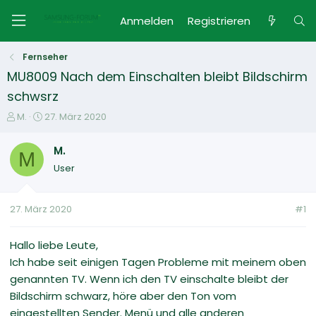
Anmelden
Registrieren
Fernseher
MU8009 Nach dem Einschalten bleibt Bildschirm
schwsrz
E
E
M.
27. März 2020
r
r
s
s
M.
M
t
t
User
e
e
l
l
l
l
27. März 2020
#1
e
t
r
a
m
Hallo liebe Leute,
Ich habe seit einigen Tagen Probleme mit meinem oben
genannten TV. Wenn ich den TV einschalte bleibt der
Bildschirm schwarz, höre aber den Ton vom
eingestellten Sender. Menü und alle anderen