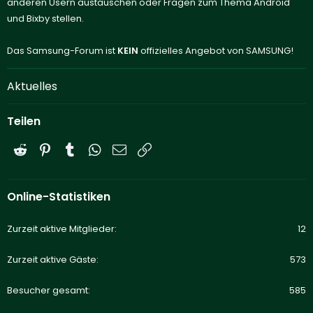
anderen Usern austauschen oder Fragen zum Thema Android
und Bixby stellen.
Das Samsung-Forum ist
KEIN
offizielles Angebot von SAMSUNG!
Aktuelles
Teilen
Reddit
Pinterest
Tumblr
WhatsApp
E-Mail
Link
Online-Statistiken
Zurzeit aktive Mitglieder
12
Zurzeit aktive Gäste
573
Besucher gesamt
585