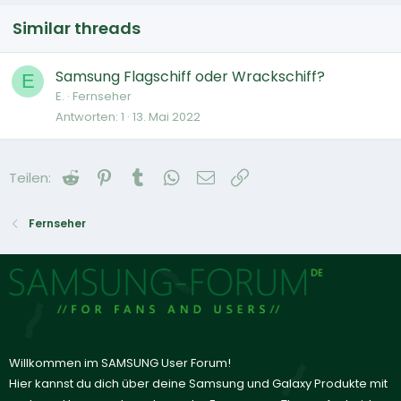
Similar threads
Samsung Flagschiff oder Wrackschiff?
E
E.
Fernseher
Antworten
1
13. Mai 2022
Reddit
Pinterest
Tumblr
WhatsApp
E-Mail
Link
Teilen:
Fernseher
Willkommen im SAMSUNG User Forum!
Hier kannst du dich über deine Samsung und Galaxy Produkte mit