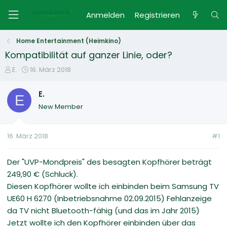
Anmelden
Registrieren
Home Entertainment (Heimkino)
Kompatibilität auf ganzer Linie, oder?
E
E
E.
16. März 2018
r
r
s
s
E.
E
t
t
New Member
e
e
l
l
l
l
16. März 2018
#1
e
t
r
a
m
Der "UVP-Mondpreis" des besagten Kopfhörer beträgt
249,90 € (Schluck).
Diesen Kopfhörer wollte ich einbinden beim Samsung TV
UE60 H 6270 (Inbetriebsnahme 02.09.2015) Fehlanzeige
da TV nicht Bluetooth-fähig (und das im Jahr 2015)
Jetzt wollte ich den Kopfhörer einbinden über das