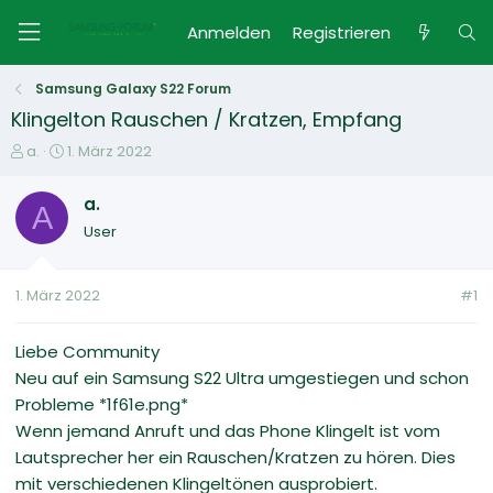
Anmelden
Registrieren
Samsung Galaxy S22 Forum
Klingelton Rauschen / Kratzen, Empfang
E
E
a.
1. März 2022
r
r
s
s
a.
A
t
t
User
e
e
l
l
l
l
1. März 2022
#1
e
t
r
a
m
Liebe Community
Neu auf ein Samsung S22 Ultra umgestiegen und schon
Probleme *1f61e.png*
Wenn jemand Anruft und das Phone Klingelt ist vom
Lautsprecher her ein Rauschen/Kratzen zu hören. Dies
mit verschiedenen Klingeltönen ausprobiert.