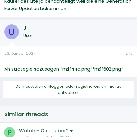
Käufer des Lite ja benachteiligt weil die eine Generation
kürzer Updates bekommen.
U.
U
User
23. Januar 2024
#10
Ah strategie sozusagen *m:1f44d.png**m:1f602.png*
Du musst dich einloggen oder registrieren, um hier zu
antworten.
Similar threads
Watch 6 Code über? ♥
P