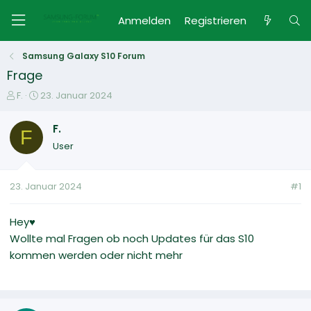
Anmelden
Registrieren
Samsung Galaxy S10 Forum
Frage
E
E
F.
23. Januar 2024
r
r
s
s
F.
F
t
t
User
e
e
l
l
l
l
23. Januar 2024
#1
e
t
r
a
m
Hey♥︎
Wollte mal Fragen ob noch Updates für das S10
kommen werden oder nicht mehr