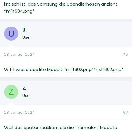
kritisch ist, das Samsung die Spendierhosen anzieht
*m:1f604.png*
U.
U
User
23. Januar 2024
#6
W t f wieso das lite Model? *m:1f602.png**m:1f602.png*
Z.
Z
User
23. Januar 2024
#7
Weil das später rauskam als die "normalen" Modelle