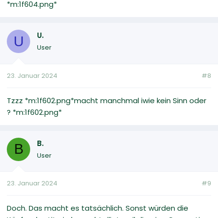
*m:1f604.png*
U.
U
User
23. Januar 2024
#8
Tzzz *m:1f602.png*macht manchmal iwie kein Sinn oder
? *m:1f602.png*
B.
B
User
23. Januar 2024
#9
Doch. Das macht es tatsächlich. Sonst würden die