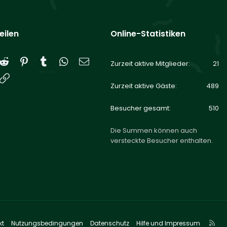
eilen
Online-Statistiken
Reddit
Pinterest
Tumblr
WhatsApp
E-Mail
Zurzeit aktive Mitglieder
21
Link
Zurzeit aktive Gäste
489
Besucher gesamt
510
Die Summen können auch
versteckte Besucher enthalten.
R
kt
Nutzungsbedingungen
Datenschutz
Hilfe und Impressum