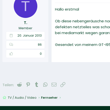
T
Hallo erstmal
Ob diese nebengeräusche norma
T.
defekten netzteiles was scho
Member
bei mediamarkt wegen garanti
20. Januar 2013
Gesendet von meinem GT-I95
86
0
Reddit
Pinterest
Tumblr
WhatsApp
E-Mail
Link
Teilen:
TV / Audio / Video
Fernseher