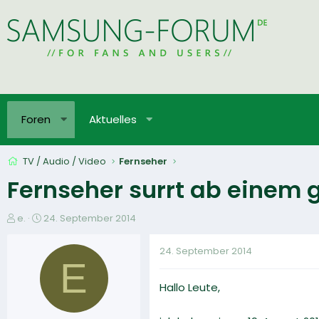
Foren
Aktuelles
TV / Audio / Video
Fernseher
Fernseher surrt ab einem g
E
E
e.
24. September 2014
r
r
s
s
24. September 2014
t
t
E
e
e
Hallo Leute,
l
l
l
l
e
t