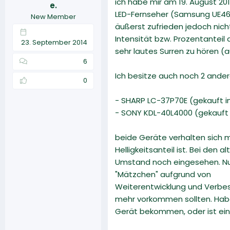
ich habe mir am 19. August 201
e.
r
a
LED-Fernseher (Samsung UE46F5
New Member
m
äußerst zufrieden jedoch nic
Intensität bzw. Prozentanteil d
23. September 2014
sehr lautes Surren zu hören (a
6
Ich besitze auch noch 2 ande
0
- SHARP LC-37P70E (gekauft i
- SONY KDL-40L4000 (gekauft 
beide Geräte verhalten sich 
Helligkeitsanteil ist. Bei den
Umstand noch eingesehen. Nun
"Mätzchen" aufgrund von
Weiterentwicklung und Verbess
mehr vorkommen sollten. Habe
Gerät bekommen, oder ist ei