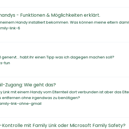
rhandys - Funktionen & Möglichkeiten erklärt.
auf meinem Handy installiert bekommen. Was können meine eltern dami
ily-link-6
ol genervt... habt ihr einen Tipp was ich dagegen machen soll?
as-tun
il-Zugang: Wie geht das?
y Link mit einem Handy vom Elternteil dort verbunden ist aber das Elte
es entfernen ohne irgendwas zu benötigen?
amily-link-ohne-gmail
-Kontrolle mit Family Link oder Microsoft Family Safety?