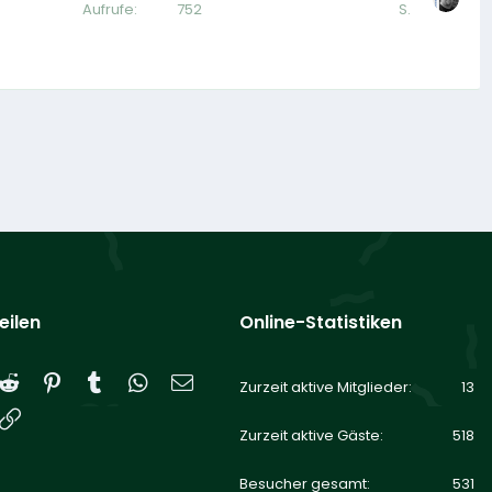
Aufrufe
752
S.
eilen
Online-Statistiken
Reddit
Pinterest
Tumblr
WhatsApp
E-Mail
Zurzeit aktive Mitglieder
13
Link
Zurzeit aktive Gäste
518
Besucher gesamt
531