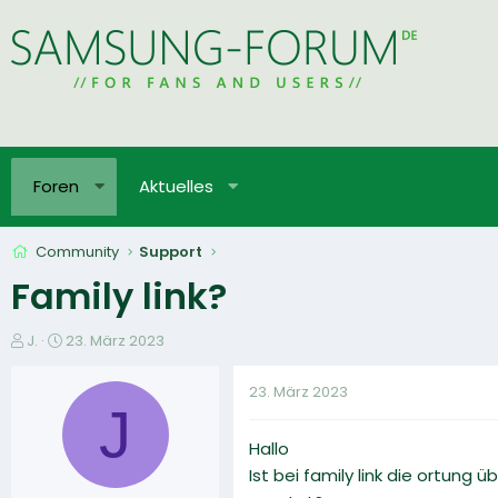
Foren
Aktuelles
Community
Support
Family link?
E
E
J.
23. März 2023
r
r
s
s
23. März 2023
t
t
J
e
e
Hallo
l
l
l
l
Ist bei family link die ortung
e
t