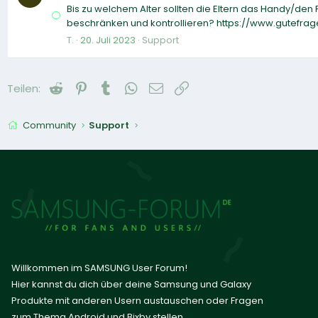
Bis zu welchem Alter sollten die Eltern das Handy/den 
beschränken und kontrollieren? https://www.gutefra
T.
20. Juli 2023
Support
Reddit
Pinterest
Tumblr
WhatsApp
E-Mail
Link
Teilen:
Community
Support
Willkommen im SAMSUNG User Forum!
Hier kannst du dich über deine Samsung und Galaxy
Produkte mit anderen Usern austauschen oder Fragen
zum Thema Android und Bixby stellen.