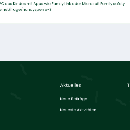
PC des Kindes mit Apps wie Family Link oder Microsoft Family safety
ge.net/frage/handysperre-3
Aktuelles
T
Neue Beiträge
Neueste Aktivitäten