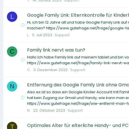
T.
14. Januar 2023
Support
Google Family Link: Elternkontrolle für Kinde
L
Hi, ich bin 12 Jahre alt und habe Google Family Link 
machen? https://www.gutefrage.net/frage/google-fam
L.
11. Juli 2023
Support
Family link nervt was tun?
C
Hallo Ich habe Family link auf meinem tablet und bin v
https://www.gutefrage.net/frage/family-link-nervt-w
C.
3. Dezember 2022
Support
Entfernung des Google Family Link ohne Gma
N
Also es ist so dass ein Google Kinder Account mit Famil
hat kein Zugang zur Gmail und Handy, wie kann man 
https://www.gutefrage.net/frage/wie-entfernt-man-f
N.
22. Oktober 2023
Support
Optimales Alter für elterliche Handy- und PC
T