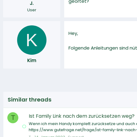
geortet?
J.
r
a
User
m
K
Hey,
Folgende Anleitungen sind nüt
Kim
Similar threads
Ist Family Link nach dem zurücksetzen weg?
T
Wenn ich mein Handy komplett zurücksetze und auch 
https://www.gutefrage.net/frage/ist-family-link-n