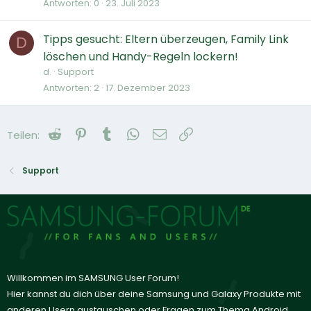
Antworten
0
23. Juli 2023
Tipps gesucht: Eltern überzeugen, Family Link
D
löschen und Handy-Regeln lockern!
d.
Support
Antworten
2
17. Dezember 2023
Reddit
Pinterest
Tumblr
WhatsApp
E-Mail
Link
Teilen:
Support
Willkommen im SAMSUNG User Forum!
Hier kannst du dich über deine Samsung und Galaxy Produkte mit
anderen Usern austauschen oder Fragen zum Thema Android