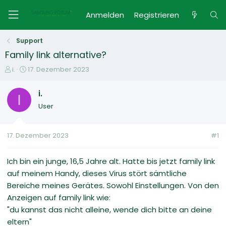
Anmelden
Registrieren
Support
Family link alternative?
E
E
i.
17. Dezember 2023
r
r
s
s
i.
I
t
t
User
e
e
l
l
l
l
17. Dezember 2023
#1
e
t
r
a
m
Ich bin ein junge, 16,5 Jahre alt. Hatte bis jetzt family link
auf meinem Handy, dieses Virus stört sämtliche
Bereiche meines Gerätes. Sowohl Einstellungen. Von den
Anzeigen auf family link wie:
"du kannst das nicht alleine, wende dich bitte an deine
eltern"