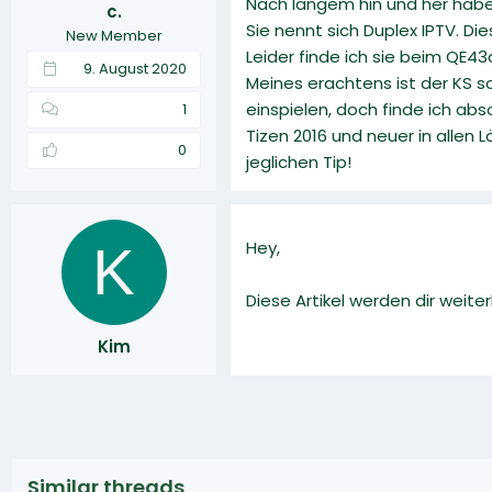
Nach langem hin und her habe 
c.
r
a
Sie nennt sich Duplex IPTV. 
New Member
m
Leider finde ich sie beim QE43
9. August 2020
Meines erachtens ist der KS so
einspielen, doch finde ich abso
1
Tizen 2016 und neuer in allen 
0
jeglichen Tip!
K
Hey,
Diese Artikel werden dir weiter
Kim
Similar threads