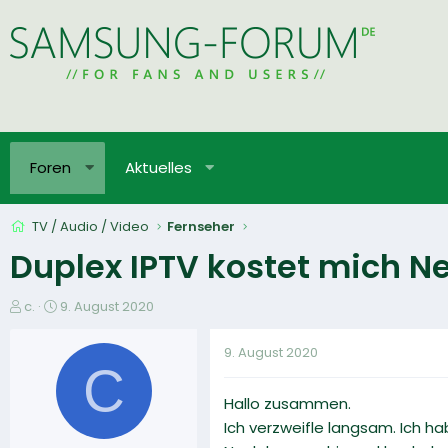
Foren
Aktuelles
TV / Audio / Video
Fernseher
Duplex IPTV kostet mich Ner
E
E
c.
9. August 2020
r
r
s
s
9. August 2020
t
t
C
e
e
Hallo zusammen.
l
l
l
l
Ich verzweifle langsam. Ich h
e
t