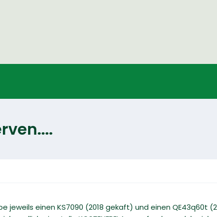
ven....
abe jeweils einen KS7090 (2018 gekaft) und einen QE43q60t (