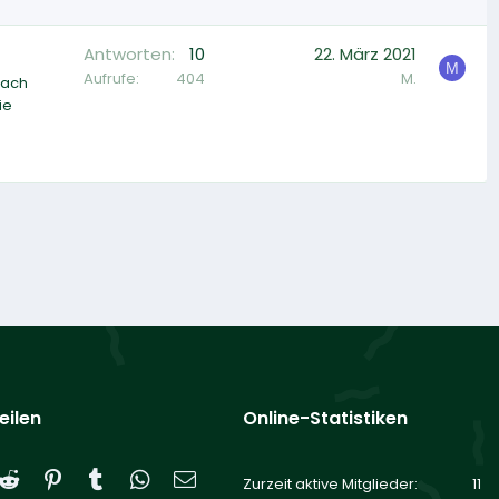
Antworten
10
22. März 2021
M
Aufrufe
404
M.
Nach
ie
eilen
Online-Statistiken
Reddit
Pinterest
Tumblr
WhatsApp
E-Mail
Zurzeit aktive Mitglieder
11