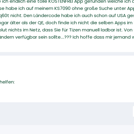
ich endlich eine tolle KOSTENFREI App gefunden welche ich a
Diese habe ich auf meinem KS7090 ohne große Suche unter A
q60t nicht. Den Ländercode habe ich auch schon auf USA geste
gar älter als der QE, doch finde ich nicht die selben Apps im 
lut nichts im Netz, dass Sie für Tizen manuell ladbar ist. Von
Ländern verfügbar sein sollte....??? Ich hoffe dass mir jeman
helfen: