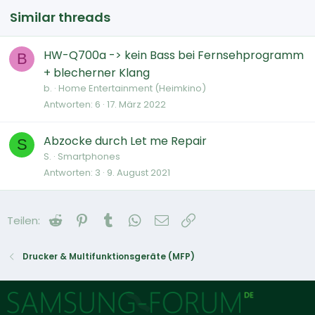
Similar threads
HW-Q700a -> kein Bass bei Fernsehprogramm
B
+ blecherner Klang
b.
Home Entertainment (Heimkino)
Antworten
6
17. März 2022
Abzocke durch Let me Repair
S
S.
Smartphones
Antworten
3
9. August 2021
Reddit
Pinterest
Tumblr
WhatsApp
E-Mail
Link
Teilen:
Drucker & Multifunktionsgeräte (MFP)