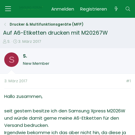
Anmelden
Registrieren
Drucker & Multifunktionsgeräte (MFP)
Auf A6-Etiketten drucken mit M20267W
E
E
S.
3. März 2017
r
r
s
s
S.
S
t
t
New Member
e
e
l
l
l
l
3. März 2017
#1
e
t
r
a
m
Hallo zusammen,
seit gestern besitze ich den Samsung Xpress M2026W
und würde damit gerne meine A6-Etiketten für den
Versand bedrucken.
Irgendwie bekomme ich das aber nicht hin, da diese ja