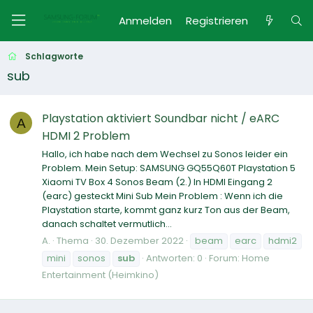
Anmelden
Registrieren
Schlagworte
sub
Playstation aktiviert Soundbar nicht / eARC
A
HDMI 2 Problem
Hallo, ich habe nach dem Wechsel zu Sonos leider ein
Problem. Mein Setup: SAMSUNG GQ55Q60T Playstation 5
Xiaomi TV Box 4 Sonos Beam (2.) In HDMI Eingang 2
(earc) gesteckt Mini Sub Mein Problem : Wenn ich die
Playstation starte, kommt ganz kurz Ton aus der Beam,
danach schaltet vermutlich...
A.
Thema
30. Dezember 2022
beam
earc
hdmi2
mini
sonos
sub
Antworten: 0
Forum:
Home
Entertainment (Heimkino)