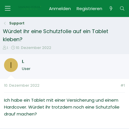
Anmelden
Registrieren
Support
Würdet ihr eine Schutzfolie auf ein Tablet
kleben?
E
E
I.
10. Dezember 2022
r
r
s
s
I.
I
t
t
User
e
e
l
l
l
l
10. Dezember 2022
#1
e
t
r
a
m
Ich habe ein Tablet mit einer Versicherung und einem
Hardcover. Würdet ihr trotzdem noch eine Schutzfolie
drauf machen?