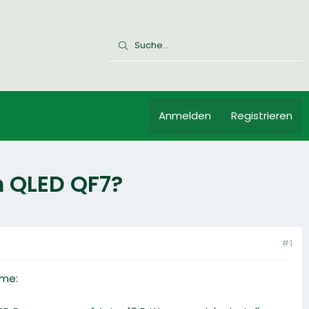
Anmelden
Registrieren
m QLED QF7?
#1
eme: