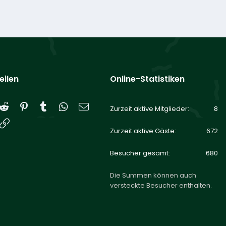
eilen
Online-Statistiken
Reddit
Pinterest
Tumblr
WhatsApp
E-Mail
Zurzeit aktive Mitglieder
8
Link
Zurzeit aktive Gäste
672
Besucher gesamt
680
Die Summen können auch
versteckte Besucher enthalten.