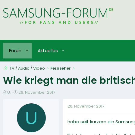
Foren
Aktuelles
TV / Audio / Video
Fernseher
Wie kriegt man die britis
E
E
U.
26. November 2017
r
r
s
s
26. November 2017
t
t
U
e
e
habe seit kurzem ein Samsung
l
l
l
l
e
t