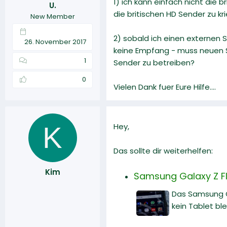
1) ich kann einfach nicht die
U.
r
a
die britischen HD Sender zu kr
New Member
m
2) sobald ich einen externen 
26. November 2017
keine Empfang - muss neuen 
1
Sender zu betreiben?
0
Vielen Dank fuer Eure Hilfe....
K
Hey,
Das sollte dir weiterhelfen:
Kim
Samsung Galaxy Z Fl
Das Samsung G
kein Tablet ble