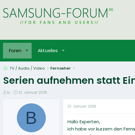
Foren
Aktuelles
TV / Audio / Video
Fernseher
Serien aufnehmen statt E
E
E
b.
21. Januar 2016
r
r
s
s
21. Januar 2016
t
t
B
e
e
Hallo Experten,
l
l
l
l
ich habe vor kurzem den Ferns
e
t