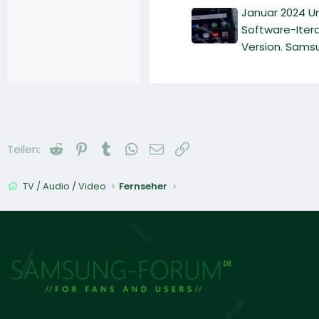
Januar 2024 Un
Software-Itera
Version. Samsu
Reddit
Pinterest
Tumblr
WhatsApp
E-Mail
Link
Teilen:
TV / Audio / Video
Fernseher