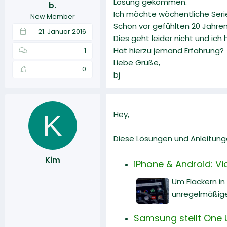
Lösung gekommen.
b.
r
a
Ich möchte wöchentliche Serie
New Member
m
Schon vor gefühlten 20 Jahren 
21. Januar 2016
Dies geht leider nicht und ich
Hat hierzu jemand Erfahrung?
1
Liebe Grüße,
0
bj
K
Hey,
Diese Lösungen und Anleitunge
Kim
iPhone & Android: V
Um Flackern in
unregelmäßige 
Samsung stellt One U