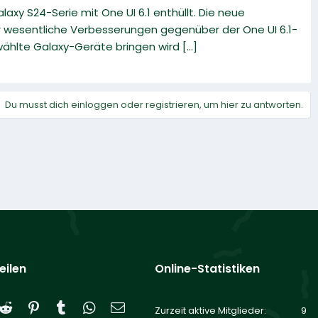
xy S24-Serie mit One UI 6.1 enthüllt. Die neue
er wesentliche Verbesserungen gegenüber der One UI 6.1-
hlte Galaxy-Geräte bringen wird [...]
Du musst dich einloggen oder registrieren, um hier zu antworten.
eilen
Online-Statistiken
Reddit
Pinterest
Tumblr
WhatsApp
E-Mail
Zurzeit aktive Mitglieder
9