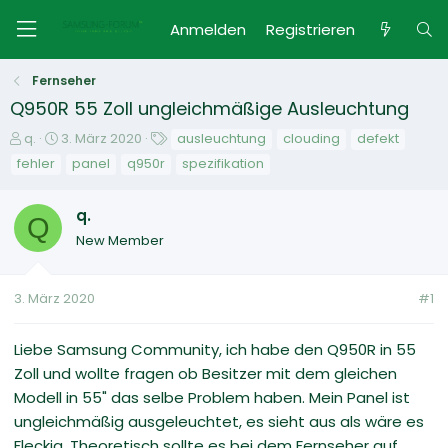
Anmelden
Registrieren
Fernseher
Q950R 55 Zoll ungleichmäßige Ausleuchtung
E
E
S
q.
3. März 2020
ausleuchtung
clouding
defekt
r
r
c
fehler
panel
q950r
spezifikation
s
s
h
t
t
l
q.
e
e
a
Q
l
l
g
New Member
l
l
w
e
t
o
r
a
r
3. März 2020
#1
m
t
e
Liebe Samsung Community, ich habe den Q950R in 55
Zoll und wollte fragen ob Besitzer mit dem gleichen
Modell in 55" das selbe Problem haben. Mein Panel ist
ungleichmäßig ausgeleuchtet, es sieht aus als wäre es
Fleckig. Theoretisch sollte es bei dem Fernseher auf