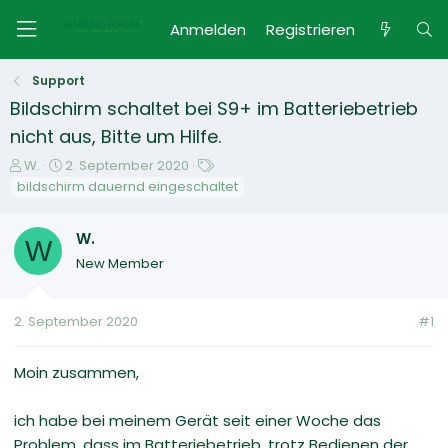
Anmelden
Registrieren
Support
Bildschirm schaltet bei S9+ im Batteriebetrieb
nicht aus, Bitte um Hilfe.
E
E
S
W.
2. September 2020
r
r
c
bildschirm dauernd eingeschaltet
s
s
h
t
t
l
W.
e
W
e
a
New Member
l
l
g
l
l
w
e
t
o
2. September 2020
#1
r
a
r
m
t
e
Moin zusammen,
ich habe bei meinem Gerät seit einer Woche das
Problem, dass im Batteriebetrieb, trotz Bedienen der