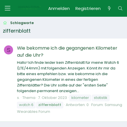
Anmelden
Registrieren
Schlagworte
ziffernblatt
Wie bekomme ich die gegangenen Kilometer
S
auf die Uhr?
Hallo! Ich finde leider kein Ziffernblatt für meine Watch 6
(LTE/44mm) mit folgenden Anzeigen. Könnt ihr mir da
bitte eines empfehlen bzw. wie bekomme ich die
gegangenen Kilometer in eines der fertigen
Ziffernblätter? Die Uhr sollte auf der "ersten Seite"
folgenden permanent anzeigen...
s.
Thema
7. Oktober 2023
kilometer
statistik
watch 6
ziffernblatt
Antworten: 0
Forum:
Samsung
Wearables Forum