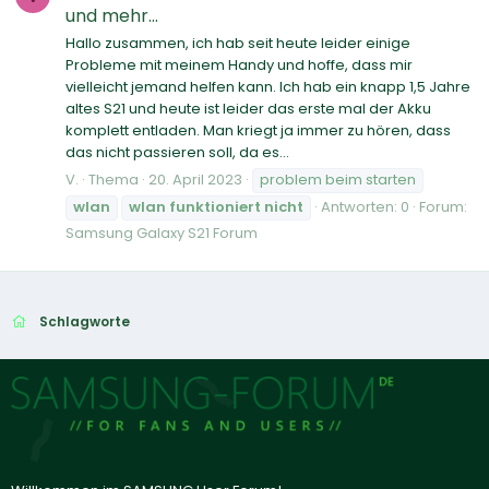
und mehr...
Hallo zusammen, ich hab seit heute leider einige
Probleme mit meinem Handy und hoffe, dass mir
vielleicht jemand helfen kann. Ich hab ein knapp 1,5 Jahre
altes S21 und heute ist leider das erste mal der Akku
komplett entladen. Man kriegt ja immer zu hören, dass
das nicht passieren soll, da es...
V.
Thema
20. April 2023
problem beim starten
wlan
wlan
funktioniert
nicht
Antworten: 0
Forum:
Samsung Galaxy S21 Forum
Schlagworte