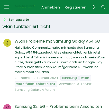
Anmelden
Registrieren
Schlagworte
wlan funktioniert nicht
WLan Probleme mit Samsung Galaxy A54 5G
J
Hallo liebe Community, habe mir heute das Samsung
Galaxy A54 5G zugelegt. Alles eingerichtet, lief bis jetzt
super! Jetzt fällt mir immer mehr auf, wenn ich mein WLan
nutze, dann geht kaum was. Downloads im Google Play
Store & Websites laden kaum/gar nicht. Nur wenn ich
meine mobilen Daten...
J.
Thema
19. Februar 2024
samsung
wlan
wlan
funktioniert
nicht
Antworten: 0
Forum:
Samsung Galaxy A Forum
Samsung S21 5G - Probleme beim Anschalten
V