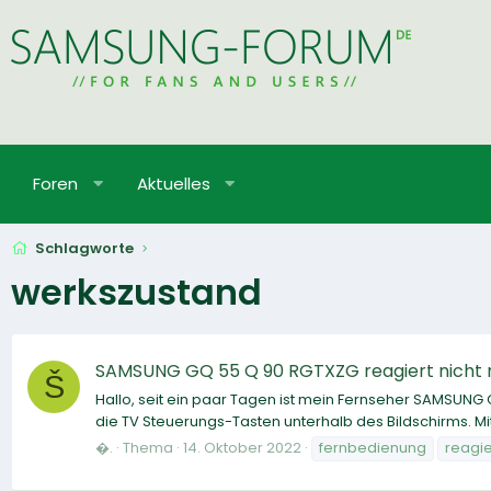
Foren
Aktuelles
Schlagworte
werkszustand
SAMSUNG GQ 55 Q 90 RGTXZG reagiert nicht 
Š
Hallo, seit ein paar Tagen ist mein Fernseher SAMSUNG 
die TV Steuerungs-Tasten unterhalb des Bildschirms. M
�.
Thema
14. Oktober 2022
fernbedienung
reagi