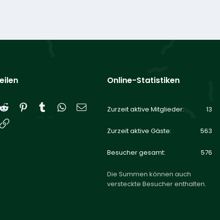
eilen
Online-Statistiken
Reddit
Pinterest
Tumblr
WhatsApp
E-Mail
Zurzeit aktive Mitglieder
13
Link
Zurzeit aktive Gäste
563
Besucher gesamt
576
Die Summen können auch
versteckte Besucher enthalten.