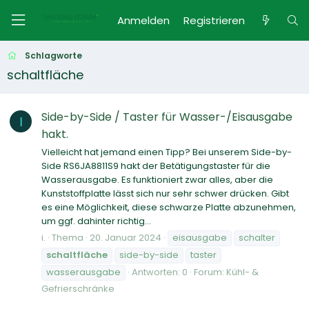
Anmelden
Registrieren
Schlagworte
schaltfläche
Side-by-Side / Taster für Wasser-/Eisausgabe
I
hakt.
Vielleicht hat jemand einen Tipp? Bei unserem Side-by-
Side RS6JA8811S9 hakt der Betätigungstaster für die
Wasserausgabe. Es funktioniert zwar alles, aber die
Kunststoffplatte lässt sich nur sehr schwer drücken. Gibt
es eine Möglichkeit, diese schwarze Platte abzunehmen,
um ggf. dahinter richtig...
i.
Thema
20. Januar 2024
eisausgabe
schalter
schaltfläche
side-by-side
taster
wasserausgabe
Antworten: 0
Forum:
Kühl- &
Gefrierschränke