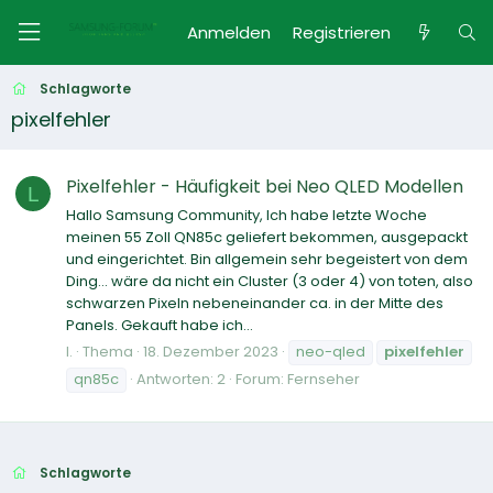
Anmelden
Registrieren
Schlagworte
pixelfehler
Pixelfehler - Häufigkeit bei Neo QLED Modellen
L
Hallo Samsung Community, Ich habe letzte Woche
meinen 55 Zoll QN85c geliefert bekommen, ausgepackt
und eingerichtet. Bin allgemein sehr begeistert von dem
Ding... wäre da nicht ein Cluster (3 oder 4) von toten, also
schwarzen Pixeln nebeneinander ca. in der Mitte des
Panels. Gekauft habe ich...
l.
Thema
18. Dezember 2023
neo-qled
pixelfehler
qn85c
Antworten: 2
Forum:
Fernseher
Schlagworte