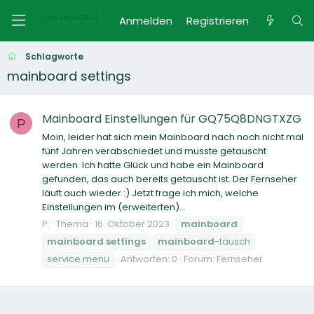
Anmelden
Registrieren
Schlagworte
mainboard settings
Mainboard Einstellungen für GQ75Q8DNGTXZG
P
Moin, leider hat sich mein Mainboard nach noch nicht mal
fünf Jahren verabschiedet und musste getauscht
werden. Ich hatte Glück und habe ein Mainboard
gefunden, das auch bereits getauscht ist. Der Fernseher
läuft auch wieder :) Jetzt frage ich mich, welche
Einstellungen im (erweiterten)...
P.
Thema
16. Oktober 2023
mainboard
mainboard
settings
mainboard
-tausch
service menu
Antworten: 0
Forum:
Fernseher