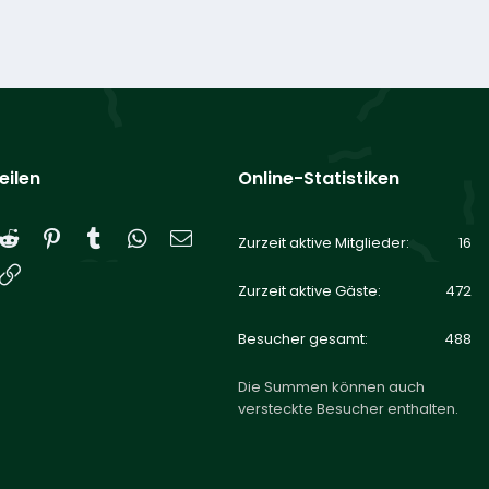
eilen
Online-Statistiken
Reddit
Pinterest
Tumblr
WhatsApp
E-Mail
Zurzeit aktive Mitglieder
16
Link
Zurzeit aktive Gäste
472
Besucher gesamt
488
Die Summen können auch
versteckte Besucher enthalten.