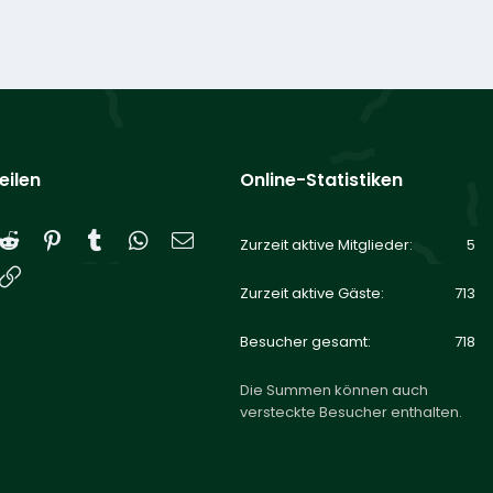
eilen
Online-Statistiken
Reddit
Pinterest
Tumblr
WhatsApp
E-Mail
Zurzeit aktive Mitglieder
5
Link
Zurzeit aktive Gäste
713
Besucher gesamt
718
Die Summen können auch
versteckte Besucher enthalten.