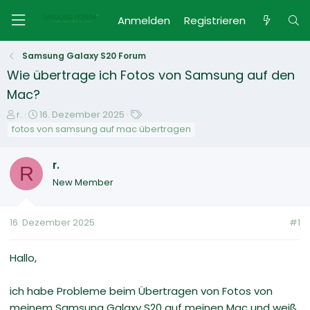
Anmelden
Registrieren
Samsung Galaxy S20 Forum
Wie übertrage ich Fotos von Samsung auf den
Mac?
E
E
S
r.
16. Dezember 2025
r
r
c
fotos von samsung auf mac übertragen
s
s
h
t
t
l
r.
e
R
e
a
New Member
l
l
g
l
l
w
e
t
o
16. Dezember 2025
#1
r
a
r
m
t
e
Hallo,
ich habe Probleme beim Übertragen von Fotos von
meinem Samsung Galaxy S20 auf meinen Mac und weiß