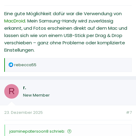
Eine gute Möglichkeit dafür war die Verwendung von
MacDroid
. Mein Samsung-Handy wird zuverlässig
erkannt, und Fotos erscheinen direkt auf dem Mac und
lassen sich wie von einem USB-Stick per Drag & Drop
verschieben – ganz ohne Probleme oder komplizierte
Einstellungen.
R
rebecca55
e
a
k
r.
t
R
i
New Member
o
n
23. Dezember 2025
#7
e
n
:
jasminepatersoon8 schrieb: