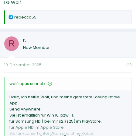
LG Wolf
R
rebecca55
e
a
k
r.
t
R
i
New Member
o
n
19. Dezember 2025
#3
e
n
:
wolf lupus schrieb:
Hallo, ich heiße Wolf, und meine getestete Lösung ist die
App
Send Anywhere.
Sie ist erhältlich für Win 10, bzw. 11,
für Samsung HD ( bei mir s21/s25) im PlayStore,
für Apple HD im Apple Store.
Sie funktioniert unter WLan und ohne Kabel.