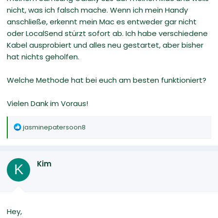
nicht, was ich falsch mache. Wenn ich mein Handy
anschließe, erkennt mein Mac es entweder gar nicht
oder LocalSend stürzt sofort ab. Ich habe verschiedene
Kabel ausprobiert und alles neu gestartet, aber bisher
hat nichts geholfen.
Welche Methode hat bei euch am besten funktioniert?
Vielen Dank im Voraus!
R
jasminepatersoon8
e
a
k
Kim
t
K
i
o
n
e
Hey,
n