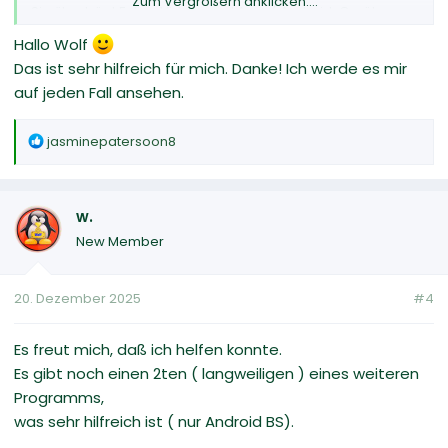
Zum Vergrößern anklicken....
Sie überträgt Fotos, Videos und Apps( Android-Gerät
getestet)
Hallo Wolf
Du kannst Dir das auf meinem Youtube-Kanal ( @ wolf-
Das ist sehr hilfreich für mich. Danke! Ich werde es mir
lupus. LOGO Pinguin)
auf jeden Fall ansehen.
ansehen.
TITEL: Dateien von Android-Handys auf ein Tablet
übertragen.....
R
jasminepatersoon8
LG Wolf
e
a
k
w.
t
i
New Member
o
n
20. Dezember 2025
#4
e
n
:
Es freut mich, daß ich helfen konnte.
Es gibt noch einen 2ten ( langweiligen ) eines weiteren
Programms,
was sehr hilfreich ist ( nur Android BS).