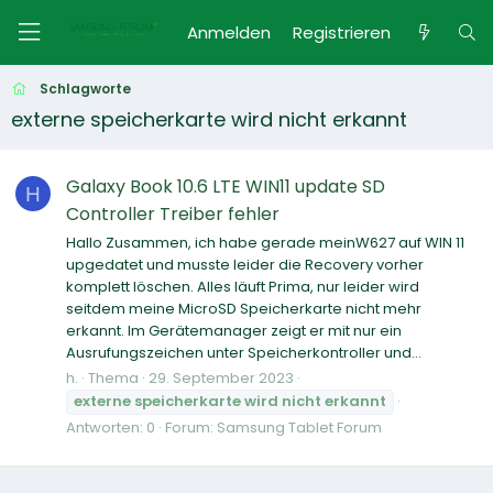
Anmelden
Registrieren
Schlagworte
externe speicherkarte wird nicht erkannt
Galaxy Book 10.6 LTE WIN11 update SD
H
Controller Treiber fehler
Hallo Zusammen, ich habe gerade meinW627 auf WIN 11
upgedatet und musste leider die Recovery vorher
komplett löschen. Alles läuft Prima, nur leider wird
seitdem meine MicroSD Speicherkarte nicht mehr
erkannt. Im Gerätemanager zeigt er mit nur ein
Ausrufungszeichen unter Speicherkontroller und...
h.
Thema
29. September 2023
externe
speicherkarte
wird
nicht
erkannt
Antworten: 0
Forum:
Samsung Tablet Forum