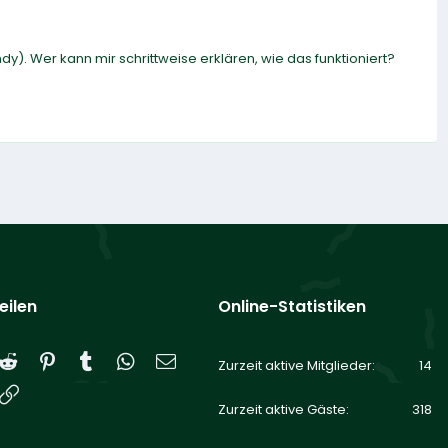
. Wer kann mir schrittweise erklären, wie das funktioniert?
eilen
Online-Statistiken
Reddit
Pinterest
Tumblr
WhatsApp
E-Mail
Zurzeit aktive Mitglieder
14
Link
Zurzeit aktive Gäste
318