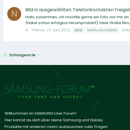
Bild in ausgewählten Telefonkontakten freig
N
Hallo zusammen, ich möchte gerne ein Foto von mir an 
(Habe schon erfolglos herumprobiert) Viele Grüße Nir
N.
Thema
17. Juni 2023
bild
telefonkontakte
Antw
Schlagworte
Willkommen im SAMSUNG User Forum!
Hier kannst du dich über deine Samsung und Galaxy
Produkte mit anderen Usern austauschen oder Fragen