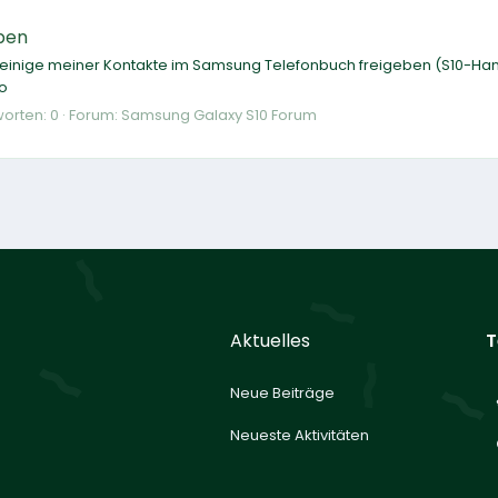
eben
einige meiner Kontakte im Samsung Telefonbuch freigeben (S10-Handy)
co
orten: 0
Forum:
Samsung Galaxy S10 Forum
Aktuelles
T
Neue Beiträge
Neueste Aktivitäten