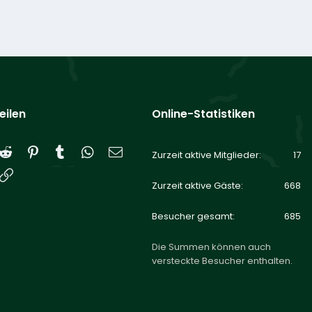
eilen
Online-Statistiken
Reddit
Pinterest
Tumblr
WhatsApp
E-Mail
Zurzeit aktive Mitglieder
17
Link
Zurzeit aktive Gäste
668
Besucher gesamt
685
Die Summen können auch
versteckte Besucher enthalten.