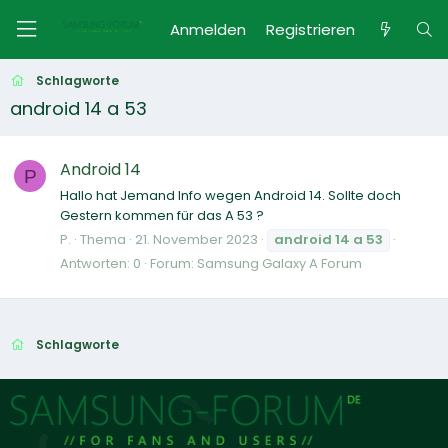
Anmelden
Registrieren
Schlagworte
android 14 a 53
Android 14
P
Hallo hat Jemand Info wegen Android 14. Sollte doch
Gestern kommen für das A 53 ?
P.
Thema
21. November 2023
android
14
a
53
Antworten: 0
Forum:
Samsung Galaxy A Forum
Schlagworte