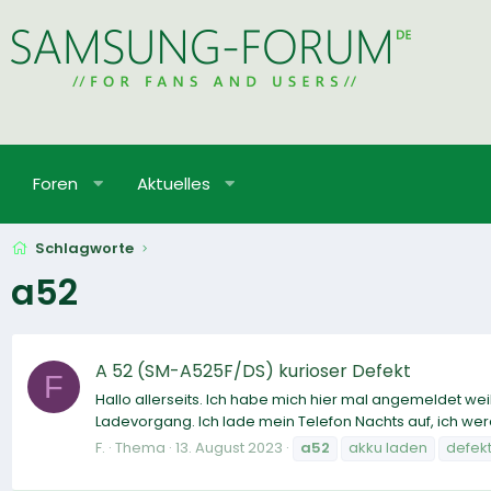
Foren
Aktuelles
Schlagworte
a52
A 52 (SM-A525F/DS) kurioser Defekt
F
Hallo allerseits. Ich habe mich hier mal angemeldet we
Ladevorgang. Ich lade mein Telefon Nachts auf, ich wer
F.
Thema
13. August 2023
a52
akku laden
defek