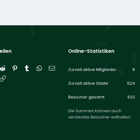
eilen
Online-Statistiken
Reddit
Pinterest
Tumblr
WhatsApp
E-Mail
Zurzeit aktive Mitglieder
8
Link
Zurzeit aktive Gäste
624
Besucher gesamt
632
Die Summen können auch
versteckte Besucher enthalten.