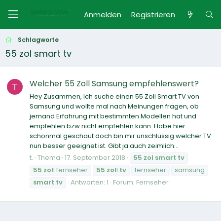
Anmelden
Registrieren
Schlagworte
55 zol smart tv
Welcher 55 Zoll Samsung empfehlenswert?
T
Hey Zusammen, Ich suche einen 55 Zoll Smart TV von
Samsung und wollte mal nach Meinungen fragen, ob
jemand Erfahrung mit bestimmten Modellen hat und
empfehlen bzw nicht empfehlen kann. Habe hier
schonmal geschaut doch bin mir unschlüssig welcher TV
nun besser geeignet ist. Gibt ja auch zeimlich...
t.
Thema
17. September 2018
55
zol
smart
tv
55
zol
l fernseher
55
zol
l
tv
fernseher
samsung
smart
tv
Antworten: 1
Forum:
Fernseher