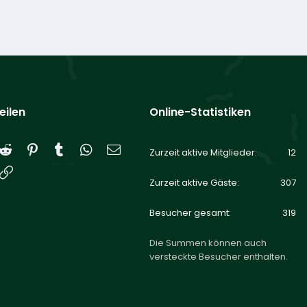
eilen
Online-Statistiken
Reddit
Pinterest
Tumblr
WhatsApp
E-Mail
Zurzeit aktive Mitglieder
12
Link
Zurzeit aktive Gäste
307
Besucher gesamt
319
Die Summen können auch
versteckte Besucher enthalten.