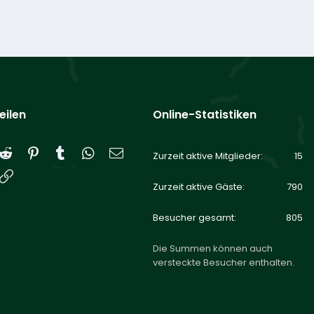
eilen
Online-Statistiken
Reddit
Pinterest
Tumblr
WhatsApp
E-Mail
Zurzeit aktive Mitglieder
15
Link
Zurzeit aktive Gäste
790
Besucher gesamt
805
Die Summen können auch
versteckte Besucher enthalten.