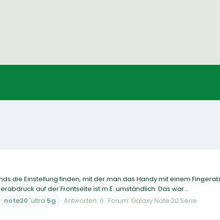
gends die Einstellung finden, mit der man das Handy mit einem Finger
abdruck auf der Frontseite ist m.E. umständlich. Das war...
note20
'ultra
5g
Antworten: 0
Forum:
Galaxy Note 20 Serie