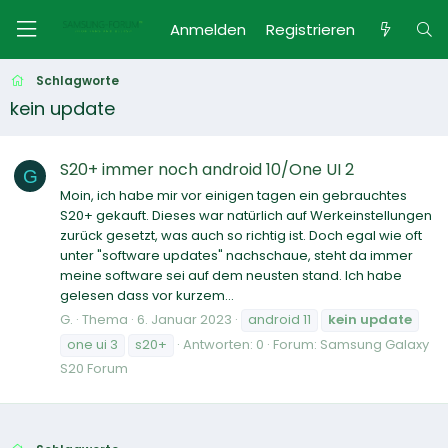
Anmelden
Registrieren
Schlagworte
kein update
S20+ immer noch android 10/One UI 2
G
Moin, ich habe mir vor einigen tagen ein gebrauchtes
S20+ gekauft. Dieses war natürlich auf Werkeinstellungen
zurück gesetzt, was auch so richtig ist. Doch egal wie oft
unter "software updates" nachschaue, steht da immer
meine software sei auf dem neusten stand. Ich habe
gelesen dass vor kurzem...
G.
Thema
6. Januar 2023
android 11
kein
update
one ui 3
s20+
Antworten: 0
Forum:
Samsung Galaxy
S20 Forum