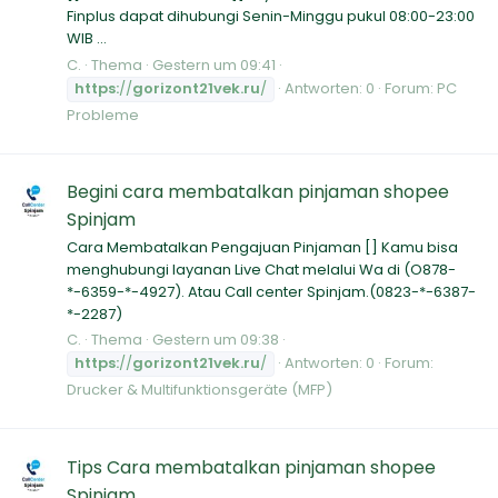
Finplus dapat dihubungi Senin-Minggu pukul 08:00-23:00
WIB ...
C.
Thema
Gestern um 09:41
https:
//
gorizont21vek.ru
/
Antworten: 0
Forum:
PC
Probleme
Begini cara membatalkan pinjaman shopee
Spinjam
Cara Membatalkan Pengajuan Pinjaman [] Kamu bisa
menghubungi layanan Live Chat melalui Wa di (O878-
*-6359-*-4927). Atau Call center Spinjam.(0823-*-6387-
*-2287)
C.
Thema
Gestern um 09:38
https:
//
gorizont21vek.ru
/
Antworten: 0
Forum:
Drucker & Multifunktionsgeräte (MFP)
Tips Cara membatalkan pinjaman shopee
Spinjam