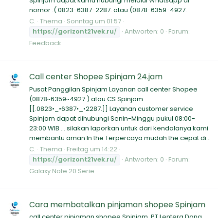
Spinjam dapat kamu hubungi melalui Whatsapp di
nomor :( 0823-6387-2287. atau (0878-6359-4927.
C.
Thema
Sonntag um 01:57
https:
//
gorizont21vek.ru
/
Antworten: 0
Forum:
Feedback
Call center Shopee Spinjam 24.jam
Pusat Panggilan Spinjam Layanan call center Shopee
(0878~6359~4927.) atau CS Spinjam
[[.0823•_•6387•_•2287.]] Layanan customer service
Spinjam dapat dihubungi Senin-Minggu pukul 08:00-
23:00 WIB ... silakan laporkan untuk dari kendalanya kami
membantu aman In the Terpercaya mudah the cepat di...
C.
Thema
Freitag um 14:22
https:
//
gorizont21vek.ru
/
Antworten: 0
Forum:
Galaxy Note 20 Serie
Cara membatalkan pinjaman shopee Spinjam
call center pinjaman shopee Spinjam. PT Lentera Dana