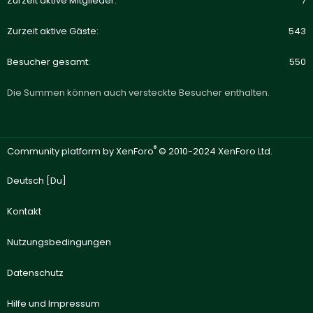
Zurzeit aktive Mitglieder
7
Zurzeit aktive Gäste
543
Besucher gesamt
550
Die Summen können auch versteckte Besucher enthalten.
®
Community platform by XenForo
© 2010-2024 XenForo Ltd.
Deutsch [Du]
Kontakt
Nutzungsbedingungen
Datenschutz
Hilfe und Impressum