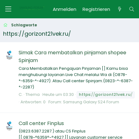
Anmelden
Registrieren
Schlagworte
https://gorizont21vek.ru/
Simak Cara membatalkan pinjaman shopee
Spinjam
Cara Membatalkan Pengajuan Pinjaman [] Kamu bisa
menghubungi layanan Live Chat melalui Wa di (O878-
*-6359-*-4927). Atau Call center Spinjam.(0823-*-6387-
*-2287)
C.
Thema
Heute um 03:30
https:
//
gorizont21vek.ru
/
Antworten: 0
Forum:
Samsung Galaxy S24 Forum
Call center Finplus
(0823.6387.2287.) atau CS Finplus
[[.0878~°6359°~°4927.]] Layanan customer service