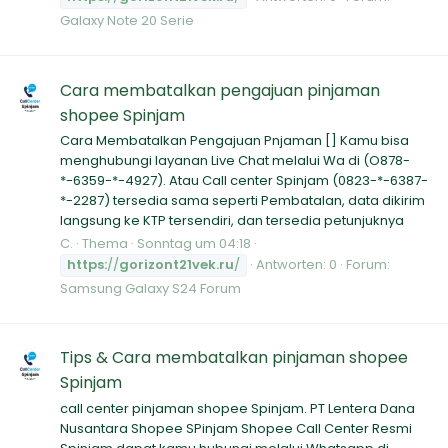
Galaxy Note 20 Serie
Cara membatalkan pengajuan pinjaman
shopee Spinjam
Cara Membatalkan Pengajuan Pnjaman [] Kamu bisa
menghubungi layanan Live Chat melalui Wa di (O878-
*-6359-*-4927). Atau Call center Spinjam (0823-*-6387-
*-2287) tersedia sama seperti Pembatalan, data dikirim
langsung ke KTP tersendiri, dan tersedia petunjuknya
C.
Thema
Sonntag um 04:18
https:
//
gorizont21vek.ru
/
Antworten: 0
Forum:
Samsung Galaxy S24 Forum
Tips & Cara membatalkan pinjaman shopee
Spinjam
call center pinjaman shopee Spinjam. PT Lentera Dana
Nusantara Shopee SPinjam Shopee Call Center Resmi