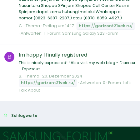
Nusantara Shopee SPinjam Shopee Call Center Resmi
Spinjam dapat kamu hubungi melalui Whatsapp di
nomor (0823-6387-2287.) atau (0878-6359-4927.)
C.
Thema
Freitag um 14:17
https:
//
gorizont21vek.ru
/
Antworten: 1
Forum:
Samsung Galaxy S23 Forum
Im happy I finally registered
B
This is nicely expressed! ! Also visit my web blog - Главная
- Горизонт
B.
Thema
20. Dezember 2024
https:
//
gorizont21vek.ru
/
Antworten: 0
Forum:
Let’s
Talk About
Schlagworte