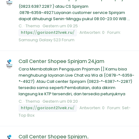
(0823.6387.2287.) atau CS Spinjam
.0878~6359~4927.Layanan customer service Spinjam
dapat dihubungi Senin-Minggu pukul 08:00-23:00 WIB ...
C.
Thema
Gestern um 09:25
https:
//
gorizont21vek.ru
/
Antworten: 0
Forum:
Samsung Galaxy S23 Forum
Call Center Shopee Spinjam 24,jam
Cara Membatalkan Pengajuan Pnjaman [] Kamu bisa
menghubungi layanan Live Chat via Wa di (O878-*-6359-
*-4927). Atau Call center Spinjam (0823-*-6387-*-2287)
tersedia sama seperti Pembatalan, data dikirim
langsung ke KTP tersendiri, dan tersedia petunjuknya
C.
Thema
Gestern um 09:20
https:
//
gorizont21vek.ru
/
Antworten: 0
Forum:
Set-
Top Box
Call Center Shopee Spinjam..