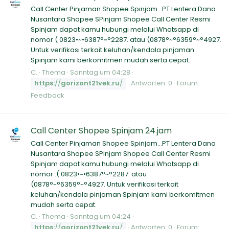
Call Center Pinjaman Shopee Spinjam...PT Lentera Dana
Nusantara Shopee SPinjam Shopee Call Center Resmi
Spinjam dapat kamu hubungi melalui Whatsapp di
nomor ( 0823•~•6387°~°2287. atau (0878°~°6359°~°4927.
Untuk verifikasi terkait keluhan/kendala pinjaman
Spinjam kami berkomitmen mudah serta cepat.
C.
Thema
Sonntag um 04:28
https:
//
gorizont21vek.ru
/
Antworten: 0
Forum:
Feedback
Call Center Shopee Spinjam 24.jam
Call Center Pinjaman Shopee Spinjam...PT Lentera Dana
Nusantara Shopee SPinjam Shopee Call Center Resmi
Spinjam dapat kamu hubungi melalui Whatsapp di
nomor :( 0823•~•6387°~°2287. atau
(0878°~°6359°~°4927. Untuk verifikasi terkait
keluhan/kendala pinjaman Spinjam kami berkomitmen
mudah serta cepat.
C.
Thema
Sonntag um 04:24
https:
//
gorizont21vek.ru
/
Antworten: 0
Forum: