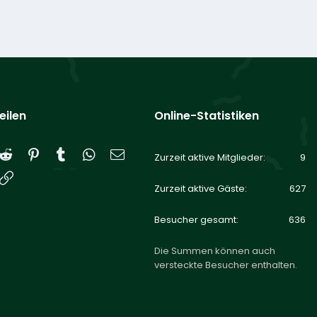
eilen
Online-Statistiken
Reddit
Pinterest
Tumblr
WhatsApp
E-Mail
Zurzeit aktive Mitglieder
9
Link
Zurzeit aktive Gäste
627
Besucher gesamt
636
Die Summen können auch
versteckte Besucher enthalten.