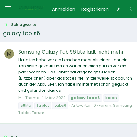
Anmelden
Registrieren
Schlagworte
galaxy tab s6
Samsung Galaxy Tab S6 Lite lädt nicht mehr
M
Hallo ich habe vor ein bisschen mehr als einen Jahr ein
Tab s6lite gekauft und es war auch alles gut bis vor ein
paar Wochen, Das Tablet hat angezeigt zu laden
(Blitzzeichen) aber das tat es nie, mittlerweile ist dadurch
auch der Akku Leer, Ich habe im Internet schon geguckt
und gefunden das es...
M.
Thema
1. März 2023
galaxy
tab
s6
laden
s6
lite
tab
let
tab
s6
Antworten: 0
Forum:
Samsung
Tablet Forum