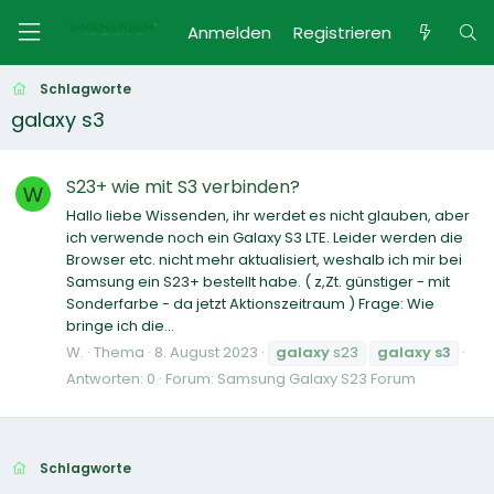
Anmelden
Registrieren
Schlagworte
galaxy s3
S23+ wie mit S3 verbinden?
W
Hallo liebe Wissenden, ihr werdet es nicht glauben, aber
ich verwende noch ein Galaxy S3 LTE. Leider werden die
Browser etc. nicht mehr aktualisiert, weshalb ich mir bei
Samsung ein S23+ bestellt habe. ( z,Zt. günstiger - mit
Sonderfarbe - da jetzt Aktionszeitraum ) Frage: Wie
bringe ich die...
W.
Thema
8. August 2023
galaxy
s23
galaxy
s3
Antworten: 0
Forum:
Samsung Galaxy S23 Forum
Schlagworte