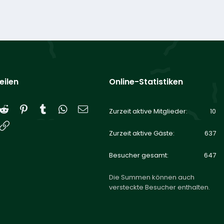
eilen
Online-Statistiken
Reddit
Pinterest
Tumblr
WhatsApp
E-Mail
Zurzeit aktive Mitglieder
10
Link
Zurzeit aktive Gäste
637
Besucher gesamt
647
Die Summen können auch
versteckte Besucher enthalten.